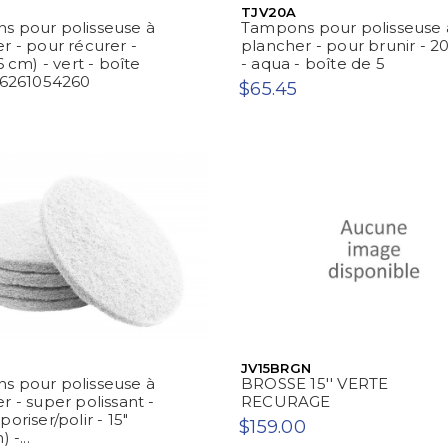
TJV20A
s pour polisseuse à
Tampons pour polisseuse 
r - pour récurer -
plancher - pour brunir - 20
6 cm) - vert - boîte
- aqua - boîte de 5
66261054260
$65.45
JV15BRGN
s pour polisseuse à
BROSSE 15'' VERTE
r - super polissant -
RECURAGE
oriser/polir - 15"
$159.00
 -...