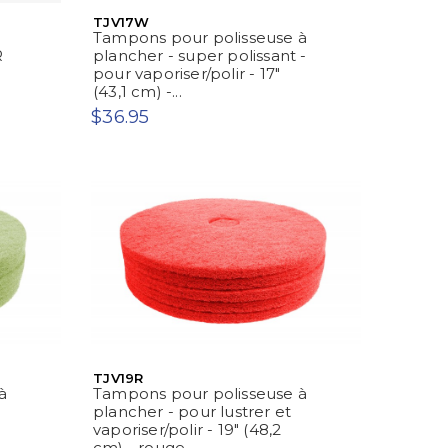
TJV17W
Tampons pour polisseuse à
R
plancher - super polissant -
pour vaporiser/polir - 17"
(43,1 cm) -...
$36.95
TJV19R
à
Tampons pour polisseuse à
plancher - pour lustrer et
vaporiser/polir - 19" (48,2
cm) - rouge -...