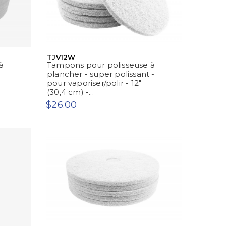
TJV12W
à
Tampons pour polisseuse à
plancher - super polissant -
pour vaporiser/polir - 12"
(30,4 cm) -...
$26.00