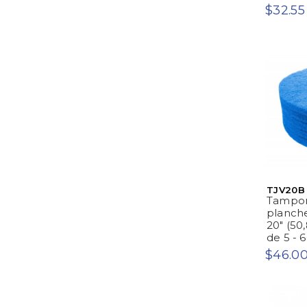
$32.55
TJV20B
Tampon
planche
20" (50
de 5 - 
$46.0