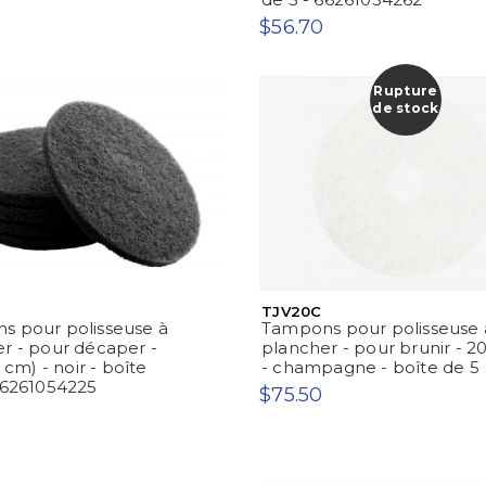
$56.70
Rupture
de stock
TJV20C
s pour polisseuse à
Tampons pour polisseuse 
r - pour décaper -
plancher - pour brunir - 20
1 cm) - noir - boîte
- champagne - boîte de 5
66261054225
$75.50
0