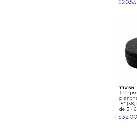
$20.55
TJV15N
Tampon
planche
15" (38,
de 5 - 
$32.0