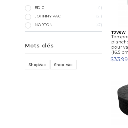
EDIC
1
JOHNNY VAC
21
NORTON
47
TJV6W
Tampon
planche
Mots-clés
pour vap
(16,5 cm)
$33.99
ShopVac
Shop Vac