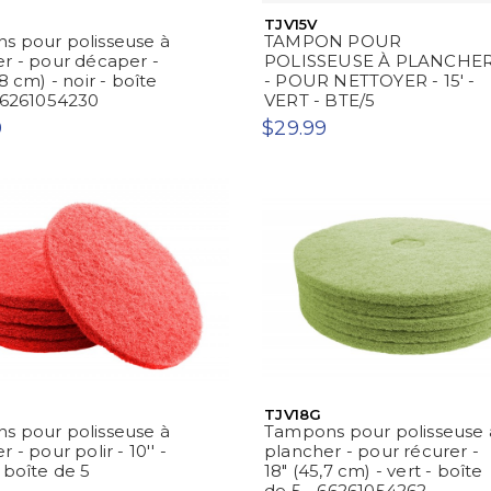
TJV15V
s pour polisseuse à
TAMPON POUR
r - pour décaper -
POLISSEUSE À PLANCHE
8 cm) - noir - boîte
- POUR NETTOYER - 15' -
66261054230
VERT - BTE/5
0
$29.99
TJV18G
s pour polisseuse à
Tampons pour polisseuse 
 - pour polir - 10'' -
plancher - pour récurer -
 boîte de 5
18" (45,7 cm) - vert - boîte
de 5 - 66261054262