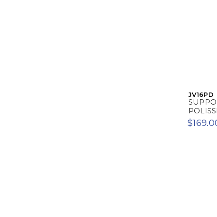
JV16PD
SUPPOR
POLIS
$169.0