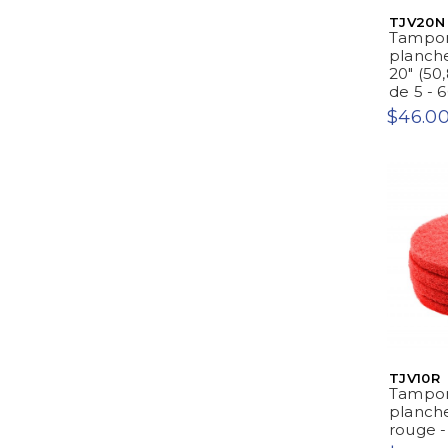
TJV20N
Tampon
planche
20" (50,
de 5 - 
$46.0
TJV10R
Tampon
plancher
rouge -