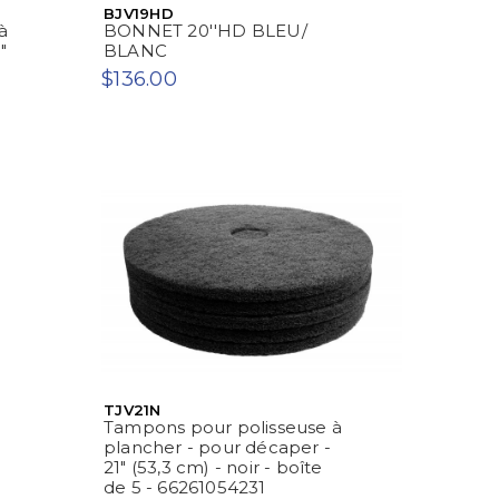
BJV19HD
à
BONNET 20''HD BLEU/
"
BLANC
$136.00
TJV21N
Tampons pour polisseuse à
plancher - pour décaper -
21" (53,3 cm) - noir - boîte
de 5 - 66261054231