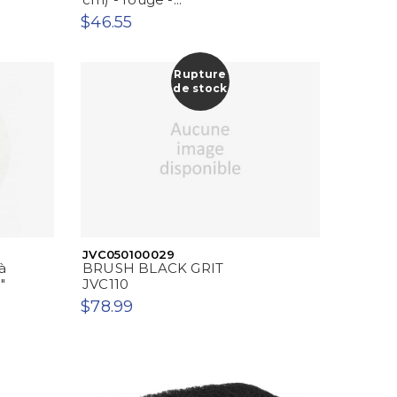
$46.55
Rupture
de stock
JVC050100029
à
BRUSH BLACK GRIT
"
JVC110
$78.99