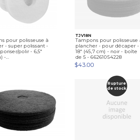
TJV18N
s pour polisseuse à
Tampons pour polisseuse 
r - super polissant -
plancher - pour décaper -
oriser/polir - 6,5"
18" (45,7 cm) - noir - boîte
 -...
de 5 - 66261054228
$43.00
Rupture
de stock