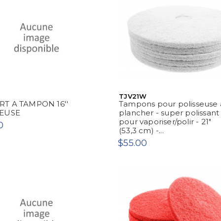
TJV21W
T A TAMPON 16''
Tampons pour polisseuse 
SEUSE
plancher - super polissant 
pour vaporiser/polir - 21"
0
(53,3 cm) -...
$55.00