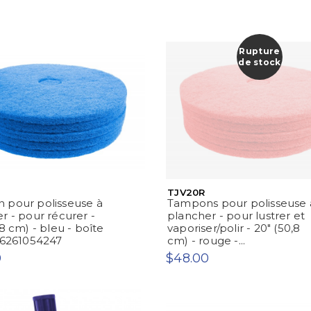
Rupture
de stock
TJV20R
 pour polisseuse à
Tampons pour polisseuse 
r - pour récurer -
plancher - pour lustrer et
,8 cm) - bleu - boîte
vaporiser/polir - 20" (50,8
66261054247
cm) - rouge -...
0
$48.00