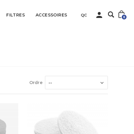
FILTRES
ACCESSOIRES
QC
0
Accueil
Sanitaire
Tampons pour plancher
Ordre
--