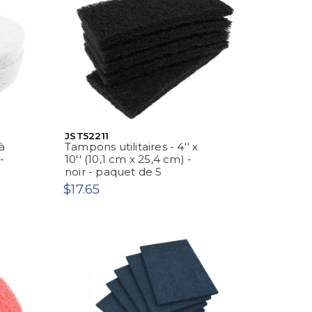
JST52211
à
Tampons utilitaires - 4'' x
-
10'' (10,1 cm x 25,4 cm) -
noir - paquet de 5
$17.65