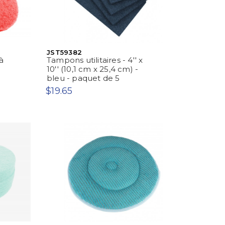
JST59382
à
Tampons utilitaires - 4'' x
10'' (10,1 cm x 25,4 cm) -
)
bleu - paquet de 5
$19.65