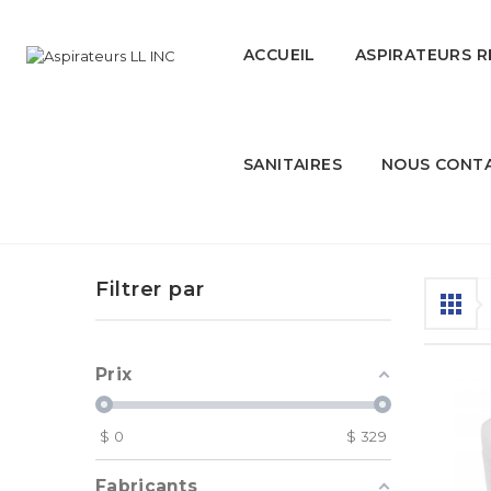
ACCUEIL
ASPIRATEURS R
SANITAIRES
NOUS CONT
Tampons pour plancher
Filtrer par
Prix
$
0
$
329
Fabricants