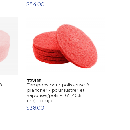
$84.00
TJV16R
à
Tampons pour polisseuse à
plancher - pour lustrer et
vaporiser/polir - 16" (40,6
cm) - rouge -...
$38.00