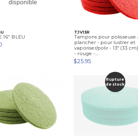
BU
TJV13R
 16'' BLEU
Tampons pour polisseuse 
plancher - pour lustrer et
0
vaporiser/polir - 13" (33 cm
- rouge -...
$25.95
Rupture
de stock