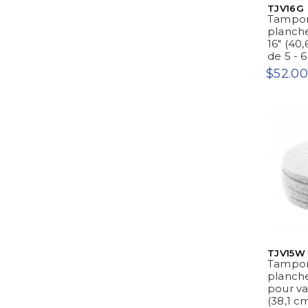
TJV16G
Tampon
planche
16" (40,
de 5 - 
$52.00
TJV15W
Tampon
planche
pour vap
(38,1 cm)