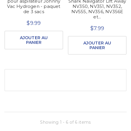
pour aspirateur Johnny
Shark Navigator Lift Away
Vac Hydrogen - paquet
NV350, NV351, NV352,
de 3 sacs
NV555, NV356, NV356E
et...
$9.99
$7.99
AJOUTER AU
PANIER
AJOUTER AU
PANIER
Showing 1 - 6 of 6 items