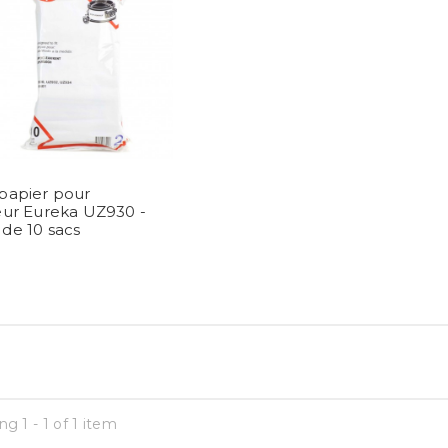
papier pour
eur Eureka UZ930 -
de 10 sacs
g 1 - 1 of 1 item