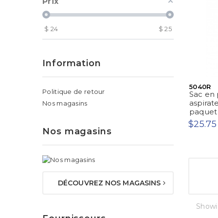
Prix
$
24
$
25
Information
5040R
Politique de retour
Sac en 
aspirat
Nos magasins
paquet 
$25.75
Nos magasins
DÉCOUVREZ NOS MAGASINS
Showin