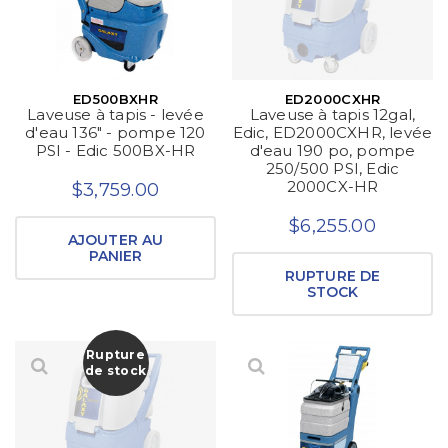
ED500BXHR
ED2000CXHR
Laveuse à tapis - levée
Laveuse à tapis 12gal,
d'eau 136" - pompe 120
Edic, ED2000CXHR, levée
PSI - Edic 500BX-HR
d'eau 190 po, pompe
250/500 PSI, Edic
2000CX-HR
$3,759.00
$6,255.00
AJOUTER AU
PANIER
RUPTURE DE
STOCK
Rupture
de stock