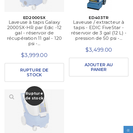
ED2000SX
ED403TR
Laveuse à tapis Galaxy
Laveuse / extracteur à
2000SX-HR par Edic -12
tapis - EDIC FiveStar -
gal - réservoir de
réservoir de 3 gal (12 L) -
récupération 11 gal - 120
pression de 50 psi -...
psi -...
$3,499.00
$3,999.00
AJOUTER AU
PANIER
RUPTURE DE
STOCK
Rupture
de stock