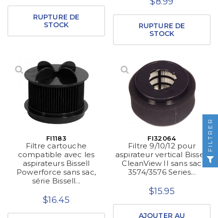
$8.99
RUPTURE DE
STOCK
RUPTURE DE
STOCK
FILTRER
FI1183
FI32064
Filtre cartouche
Filtre 9/10/12 pour
compatible avec les
aspirateur vertical Bissell
aspirateurs Bissell
CleanView II sans sac
Powerforce sans sac,
3574/3576 Series...
série Bissell...
$15.95
$16.45
AJOUTER AU